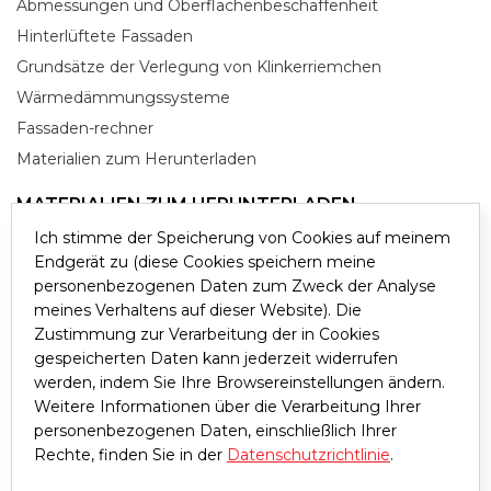
Abmessungen und Oberflächenbeschaffenheit
Hinterlüftete Fassaden
Grundsätze der Verlegung von Klinkerriemchen
Wärmedämmungssysteme
Fassaden-rechner
Materialien zum Herunterladen
MATERIALIEN ZUM HERUNTERLADEN
Ich stimme der Speicherung von Cookies auf meinem
KONTAKT
Endgerät zu (diese Cookies speichern meine
KAMELEON
personenbezogenen Daten zum Zweck der Analyse
meines Verhaltens auf dieser Website). Die
KLINKIER DESIGNER
Zustimmung zur Verarbeitung der in Cookies
gespeicherten Daten kann jederzeit widerrufen
BIM
werden, indem Sie Ihre Browsereinstellungen ändern.
Weitere Informationen über die Verarbeitung Ihrer
© 2026 KING KLINKER. ALLE RECHTE VORBEHALTEN
personenbezogenen Daten, einschließlich Ihrer
Rechte, finden Sie in der
Datenschutzrichtlinie
.
ENTWURF UND UMSETZUNG:
ZJEDNOCZENIE