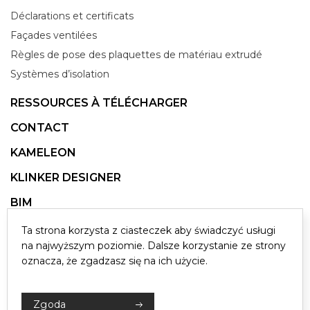
Déclarations et certificats
Façades ventilées
Règles de pose des plaquettes de matériau extrudé
Systèmes d’isolation
RESSOURCES À TÉLÉCHARGER
CONTACT
KAMELEON
KLINKER DESIGNER
BIM
Ta strona korzysta z ciasteczek aby świadczyć usługi
© 2026 KING KLINKER. TOUS DROITS RÉSERVÉS
na najwyższym poziomie. Dalsze korzystanie ze strony
oznacza, że zgadzasz się na ich użycie.
CONCEPTION ET MISE EN ŒUVRE:
ZJEDNOCZENIE
POLITIQUE DE CONFIDENTIALITÉ
Zgoda
CLAUSE D'INFORMATION RELATIVE AU RGPD